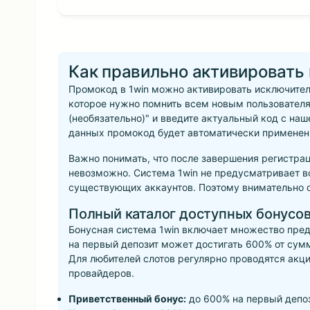
Как правильно активировать 
Промокод в 1win можно активировать исключитель
которое нужно помнить всем новым пользователя
(необязательно)" и введите актуальный код с на
данных промокод будет автоматически применен 
Важно понимать, что после завершения регистра
невозможно. Система 1win не предусматривает в
существующих аккаунтов. Поэтому внимательно от
Полный каталог доступных бонусов
Бонусная система 1win включает множество пред
на первый депозит может достигать 600% от сум
Для любителей слотов регулярно проводятся акц
провайдеров.
Приветственный бонус:
до 600% на первый депоз