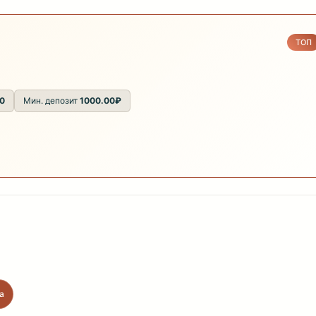
ТОП
0
Мин. депозит
1000.00₽
а