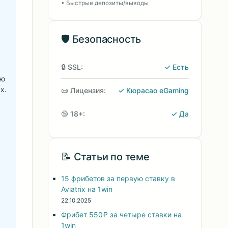
• Быстрые депозиты/выводы
🛡️ Безопасность
🔒 SSL:
✓ Есть
ую
х.
📜 Лицензия:
✓ Кюрасао eGaming
🔞 18+:
✓ Да
📝 Статьи по теме
15 фрибетов за первую ставку в
Aviatrix на 1win
22.10.2025
Фрибет 550₽ за четыре ставки на
1win