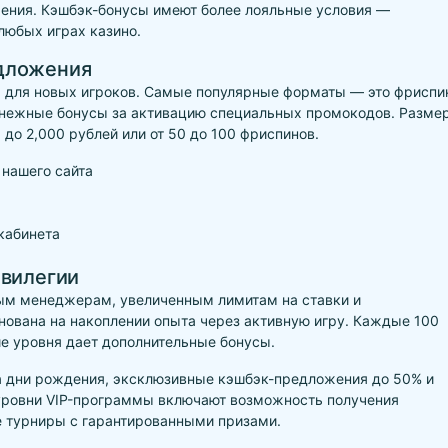
чения. Кэшбэк-бонусы имеют более лояльные условия —
любых играх казино.
дложения
ы для новых игроков. Самые популярные форматы — это фрисп
нежные бонусы за активацию специальных промокодов. Разме
до 2,000 рублей или от 50 до 100 фриспинов.
нашего сайта
кабинета
ивилегии
ьным менеджерам, увеличенным лимитам на ставки и
ована на накоплении опыта через активную игру. Каждые 100
ие уровня дает дополнительные бонусы.
а дни рождения, эксклюзивные кэшбэк-предложения до 50% и
уровни VIP-программы включают возможность получения
е турниры с гарантированными призами.