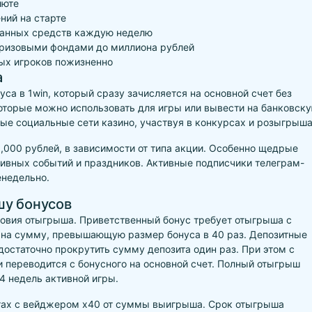
люте
ний на старте
ранных средств каждую неделю
ризовыми фондами до миллиона рублей
ых игроков пожизненно
а
са в 1win, который сразу зачисляется на основной счет без
которые можно использовать для игры или вывести на банковск
ые социальные сети казино, участвуя в конкурсах и розыгрыша
,000 рублей, в зависимости от типа акции. Особенно щедрые
ивных событий и праздников. Активные подписчики телеграм-
енедельно.
шу бонусов
ловия отыгрыша. Приветственный бонус требует отыгрыша с
на сумму, превышающую размер бонуса в 40 раз. Депозитные
достаточно прокрутить сумму депозита один раз. При этом с
 переводится с бонусного на основной счет. Полный отыгрыш
4 недель активной игры.
тах с вейджером x40 от суммы выигрыша. Срок отыгрыша