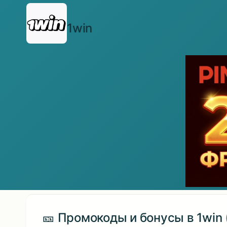
1win
🎫 Промокоды и бонусы в 1win