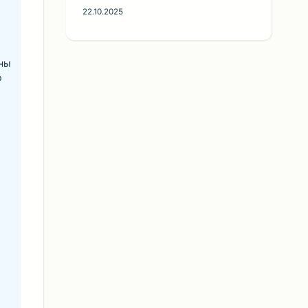
22.10.2025
ины
р