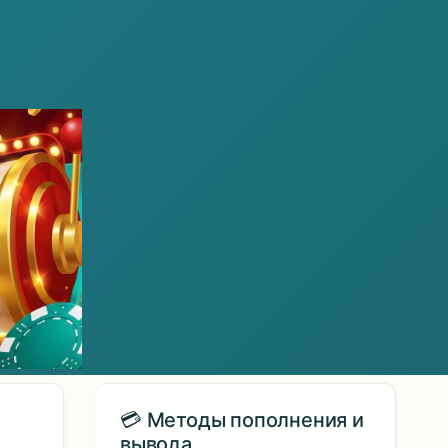
💳 Методы пополнения и
вывода