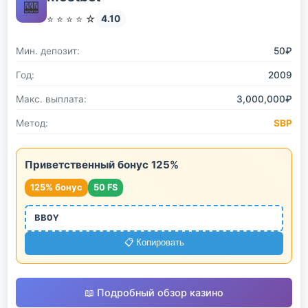
🎰
⭐ ⭐ ⭐ ⭐ ☆
4.10
Мин. депозит:
50₽
Год:
2009
Макс. выплата:
3,000,000₽
Метод:
SBP
Приветственный бонус 125%
125% бонус
50 FS
BBOY
📋 Копировать
📖 Подробный обзор казино