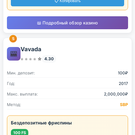
📋 Копировать
📖 Подробный обзор казино
5
Vavada
🎰
⭐ ⭐ ⭐ ⭐ ☆
4.30
Мин. депозит:
100₽
Год:
2017
Макс. выплата:
2,000,000₽
Метод:
SBP
Бездепозитные фриспины
100 FS