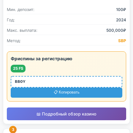
Мин. депозит:
100₽
Год:
2024
Макс. выплата:
500,000₽
Метод:
SBP
Фриспины за регистрацию
25 FS
BBOY
📋 Копировать
📖 Подробный обзор казино
3