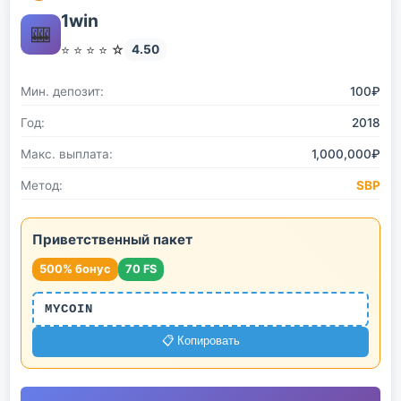
1win
🎰
⭐ ⭐ ⭐ ⭐ ☆
4.50
Мин. депозит:
100₽
Год:
2018
Макс. выплата:
1,000,000₽
Метод:
SBP
Приветственный пакет
500% бонус
70 FS
MYCOIN
📋 Копировать