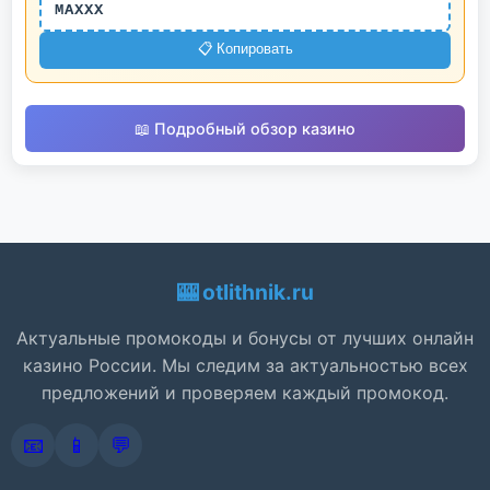
MAXXX
📋 Копировать
📖 Подробный обзор казино
🎰 otlithnik.ru
Актуальные промокоды и бонусы от лучших онлайн
казино России. Мы следим за актуальностью всех
предложений и проверяем каждый промокод.
📧
📱
💬