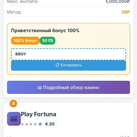
Макс. выплата:
5,000,000₽
Метод:
SBP
Приветственный бонус 100%
100% бонус
50 FS
BBOY
📋 Копировать
📖 Подробный обзор казино
8
Play Fortuna
🎰
⭐ ⭐ ⭐ ⭐ ☆
4.30