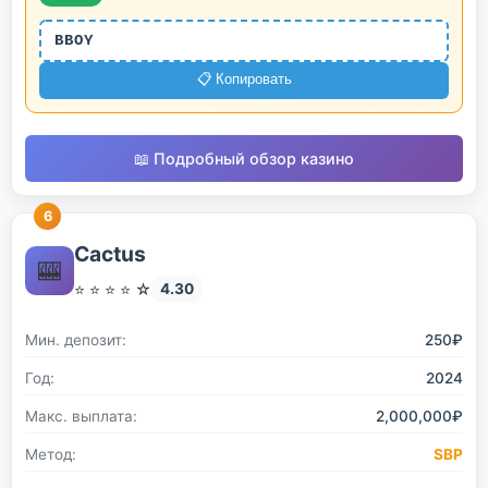
BBOY
📋 Копировать
📖 Подробный обзор казино
6
Cactus
🎰
⭐ ⭐ ⭐ ⭐ ☆
4.30
Мин. депозит:
250₽
Год:
2024
Макс. выплата:
2,000,000₽
Метод:
SBP