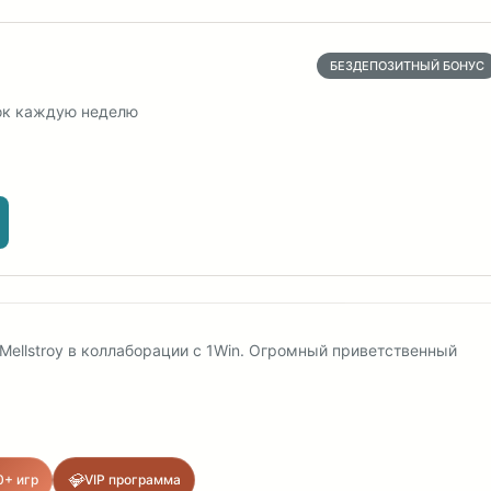
БЕЗДЕПОЗИТНЫЙ БОНУС
вок каждую неделю
Mellstroy в коллаборации с 1Win. Огромный приветственный
💎
0+ игр
VIP программа