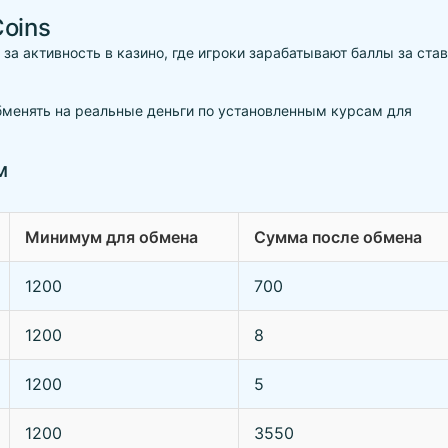
oins
за активность в казино, где игроки зарабатывают баллы за ста
обменять на реальные деньги по установленным курсам для
м
Минимум для обмена
Сумма после обмена
1200
700
1200
8
1200
5
1200
3550