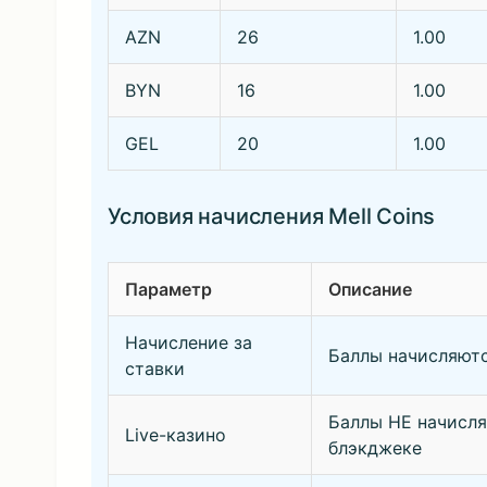
AZN
26
1.00
BYN
16
1.00
GEL
20
1.00
Условия начисления Mell Coins
Параметр
Описание
Начисление за
Баллы начисляютс
ставки
Баллы НЕ начисляю
Live-казино
блэкджеке