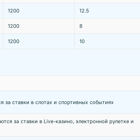
1200
12.5
1200
8
1200
10
я за ставки в слотах и спортивных событиях
тся за ставки в Live-казино, электронной рулетке и