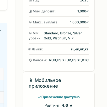
📅 Год:
2025
💰 Мин. депозит:
1,000₽
💎 Макс. выплата:
1,000,000₽
,
💎 VIP
Standard, Bronze, Silver,
уровни:
Gold, Platinum, VIP
🌐 Языки:
ru,en,uk,kz
💱 Валюты:
RUB,USD,EUR,USDT,BTC
📱 Мобильное
приложение
✓
Приложение доступно
Рейтинг:
4.6 ★