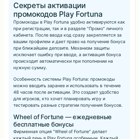
Секреты активации
промокодов Play Fortuna
Промокоды в Play Fortuna удобно активируются как
при регистрации, так и в разделе "Промо" личного
кабинета. После ввода код сразу закрепляется за
вашим профилем и дает право на получение бонуса
при ближайшем депозите. Механизм защиты
исключает ошибку при вводе, а активация бонуса
происходит автоматически при пополнении на
нужную сумму.
Особенность системы Play Fortuna: промокоды
можно вводить заранее и использовать в течение
48 часов после активации. Это создает удобство
для игроков, кто хочет планировать игру и
тестировать разные стратегии получения бонусов.
Wheel of Fortune — ежедневные
бесплатные бонусы
Фирменная опция "Wheel of Fortune" делает
каждый день в Play Fortuna особенным. Каждый