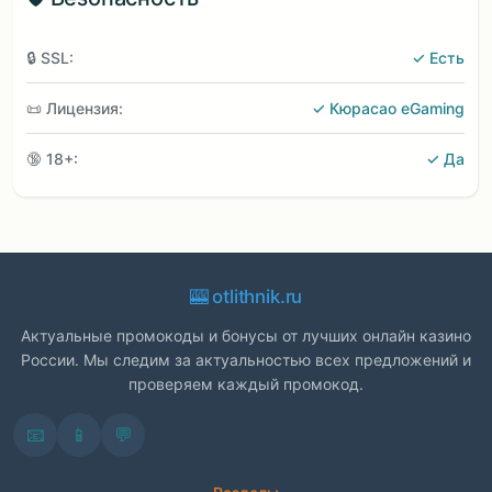
🔒 SSL:
✓ Есть
📜 Лицензия:
✓ Кюрасао eGaming
🔞 18+:
✓ Да
🎰 otlithnik.ru
Актуальные промокоды и бонусы от лучших онлайн казино
России. Мы следим за актуальностью всех предложений и
проверяем каждый промокод.
📧
📱
💬