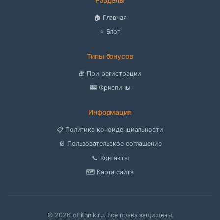
Разделы
🏠 Главная
⭐ Блог
Типы бонусов
🎁 При регистрации
🎰 Фриспины
Информация
📋 Политика конфиденциальности
📄 Пользовательское соглашение
📞 Контакты
🗺️ Карта сайта
© 2026 otlithnik.ru. Все права защищены.