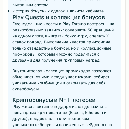
выгодным слотам
История бонусных сделок в личном кабинете
Play Quests и коллекция бонусов
Еженедельные квесты в Play Fortuna построены на
разнообразных заданиях: совершить 50 вращений
на одном слоте, выиграть бонус-игру, сделать X
ставок подряд. Выполнение квестов приносит не
только стандартные бонусы, но и коллекционные
промокоды, которыми можно поделиться с
друзьями для получения групповых наград.
Внутриигровая коллекция промокодов позволяет
обмениваться ими между участниками, собирать
уникальные комбинации и открывать для себя
супербонусы.
Криптобонусы и NFT-лотереи
Play Fortuna активно поддерживает депозиты в
популярных криптовалютах (Bitcoin, Ethereum и
другие), предоставляя криптоигрокам
увеличенные бонусы и пониженные вейджеры на