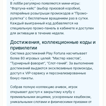
В лобби регулярно появляются мини-игры:
"Фортуна-кейс" (выбор призовой коробки),
лотерейные розыгрыши промокодов и “Промо-
рулетка” с бесплатным вращением раз в сутки.
Каждый выигранный код добавляется на
специальную промо-панель в кабинете и доступен
для активации в течение недели.
Достижения, коллекционные коды и
привилегии
Система достижений Play Fortuna насчитывает
более 80 игровых целей: “Мастер квестов”,
“Турнирный фаворит”, “Слот-гений”. За выполнение
достижений выдаются эксклюзивные промокоды,
доступ к VIP-сервису и персонализированные
бонус-пакеты.
Собрав полную коллекцию ачивок, игрок
открывает доступ к закрытому клубу с
премиальными акциями, ускоренным кешбеком,
уникальными слотами и физическими призами от